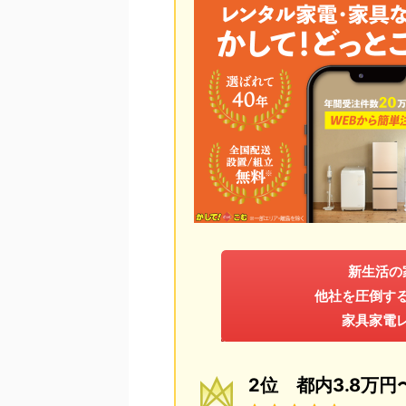
新生活の
他社を圧倒す
家具家電
2位 都内3.8万