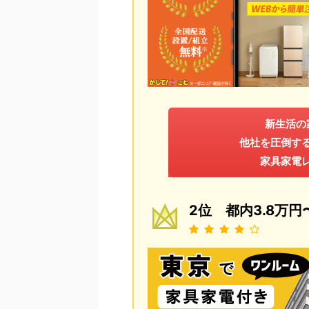
新生活の
他社を圧倒す
家具家電
2位 都内3.8万