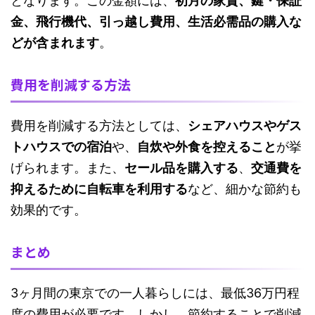
となります。この金額には、
初月の家賃、鍵・保証
金、飛行機代、引っ越し費用、生活必需品の購入な
どが含まれます
。
費用を削減する方法
費用を削減する方法としては、
シェアハウスやゲス
トハウスでの宿泊
や、
自炊や外食を控えること
が挙
げられます。また、
セール品を購入する
、
交通費を
抑えるために自転車を利用する
など、細かな節約も
効果的です。
まとめ
3ヶ月間の東京での一人暮らしには、最低36万円程
度の費用が必要です。しかし、節約することで削減